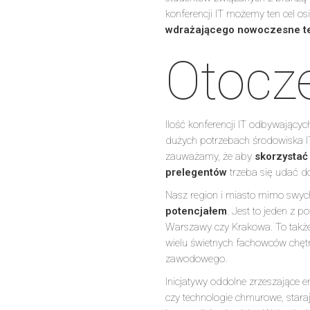
konferencji IT możemy ten cel o
wdrażającego nowoczesne t
Otocz
Ilość konferencji IT odbywającyc
dużych potrzebach środowiska I
zauważamy, że aby
skorzystać
prelegentów
trzeba się udać d
Nasz region i miasto mimo swyc
potencjałem
. Jest to jeden z p
Warszawy czy Krakowa. To także 
wielu świetnych fachowców chętn
zawodowego.
Inicjatywy oddolne zrzeszające e
czy technologie chmurowe, star