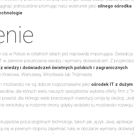
siągnąć jednocześnie promując nasz wizerunek jako
silnego ośrodka
echnologie
.
enie
h się w Polsce w ostatnich latach jest naprawdę imponująca. Świadczy 
T w zakresie poszerzania wiedzy i wymiany doświadczeń. Z przykrości
 z wiedzy i doświadczeń świetnych polskich i zagranicznych
o Krakowa, Warszawy, Wrocławia lub Trójmiasta.
h możliwości nie są dobrze rozpoznawalne jako
ośrodek IT z dużym
owodów, dla których wielu naszych specjalistów wybiera oferty firm z Tr
powód, dla którego wiele branżowych inwestycji omija tę okolicę. Je
ie wróciłoby w rodzinne strony gdyby widziało tu możliwości rozwoju
ntuzjastów poszczególnych technologii, takich jak. język Java, aplikac
ają się w pewnym stopniu zapełniać lukę w obszarze wymiany doświad