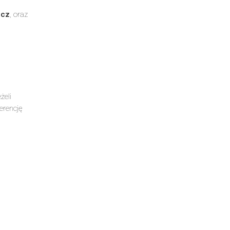
.
zcz
, oraz
eżeli
erencję