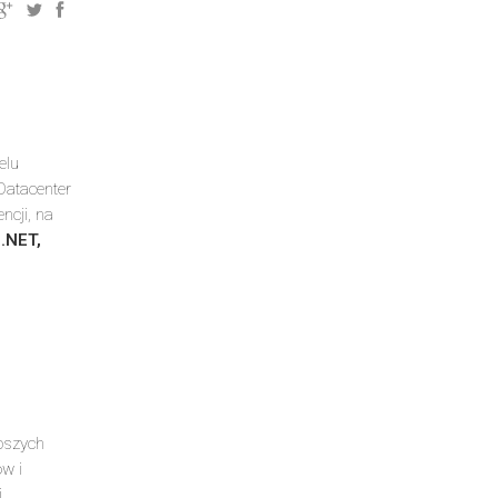
elu
Datacenter
ncji, na
e
.NET,
epszych
w i
j