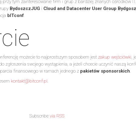
 przy tym zainteresowanie firm i grup z bardziej znanych ośrodków IT
grupy
BydoszczJUG
i
Cloud and Datacenter User Group Bydgos
ncja
bITconf
.
cie
onferencję możecie to najprostszym sposobem jest
zakup wejściówki
, j
o zgłoszenia swojego wystąpienia, a jeżeli chcecie uczynić naszą konf
parcia finansowego w ramach jednego z
pakietów sponsorskich
.
dresem
kontakt@bitconf.pl
.
Subscribe
via RSS