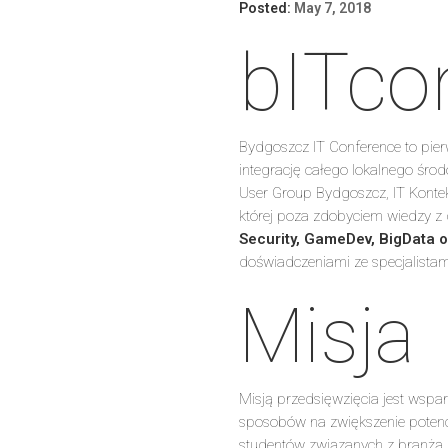
Posted:
May 7, 2018
bITco
Bydgoszcz IT Conference to pier
integrację całego lokalnego śro
User Group Bydgoszcz, IT Konteks
której poza zdobyciem wiedzy z 
Security, GameDev, BigData 
doświadczeniami ze specjalistami
Misja
Misją przedsięwzięcia jest wspa
sposobów na zwiększenie potenc
studentów związanych z branżą I