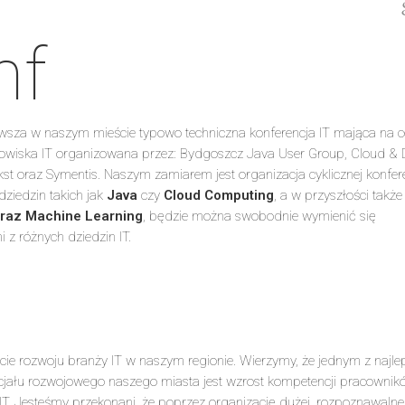
nf
wsza w naszym mieście typowo techniczna konferencja IT mająca na c
dowiska IT organizowana przez: Bydgoszcz Java User Group, Cloud & 
t oraz Symentis. Naszym zamiarem jest organizacja cyklicznej konfere
dziedzin takich jak
Java
czy
Cloud Computing
, a w przyszłości takż
oraz Machine Learning
, będzie można swobodnie wymienić się
 z różnych dziedzin IT.
rcie rozwoju branży IT w naszym regionie. Wierzymy, że jednym z najl
jału rozwojowego naszego miasta jest wzrost kompetencji pracownikó
T. Jesteśmy przekonani, że poprzez organizację dużej, rozpoznawalne