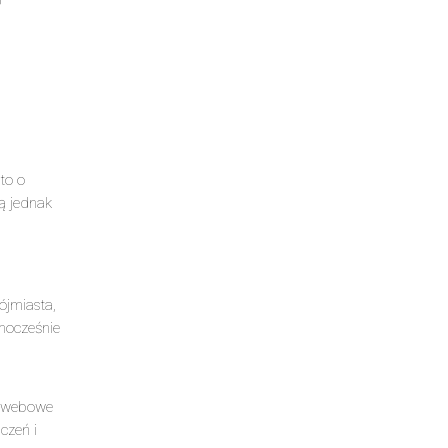
to o
ą jednak
ójmiasta,
dnocześnie
je webowe
czeń i